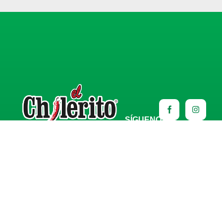
SÍGUENOS
HABLA CON UN
ASESOR
Horario de atención de
Lunes a Viernes de 8:00 am -
3:00 pm
PLANTA DE PRODUCCIÓN
Lago Cajititlán 255-101, San Agustín, C.P. 45645